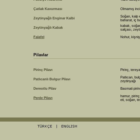
Çatlak Kavurması
Olmamış incir
Soğan, kalp e
Zeytinyağlı Enginar Kalbi
baharat, iç b
kabak, soğan
Zeytinyağlı Kabak
salçası, zeyt
Falafel
Nohut, kişni
Pilavlar
Pirinç Pilavı
Pirinç, terey
Patlıcan, bul
Patlıcanlı Bulgur Pilavı
zeytinyağı
Dereotlu Pilav
Basmati piri
hamur, pirin
Perde Pilavı
eti, soğan, t
riÅŸ
Jojobet GiriÅŸ
>Casibom GiriÅŸ
Casibom GÃ¼ncel GiriÅŸ