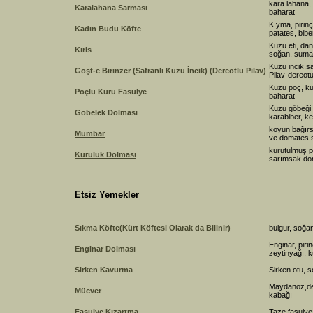
kara lahana,
Karalahana Sarması
baharat
Kıyma, pirin
Kadın Budu Köfte
patates, bibe
Kuzu eti, dan
Kıris
soğan, sumak
Kuzu incik,s
Goşt-e Bırınzer (Safranlı Kuzu İncik) (Dereotlu Pilav)
Pilav-dereotu
Kuzu pöç, ku
Pöçlü Kuru Fasülye
baharat
Kuzu göbeği 
Göbelek Dolması
karabiber, ke
koyun bağırsa
Mumbar
ve domates s
kurutulmuş pa
Kuruluk Dolması
sarımsak.do
Etsiz Yemekler
Sıkma Köfte(Kürt Köftesi Olarak da Bilinir)
bulgur, soğan
Enginar, piri
Enginar Dolması
zeytinyağı, 
Sirken Kavurma
Sirken otu, s
Maydanoz,de
Mücver
kabağı
Fasulye Kızartma
Taze fasulye