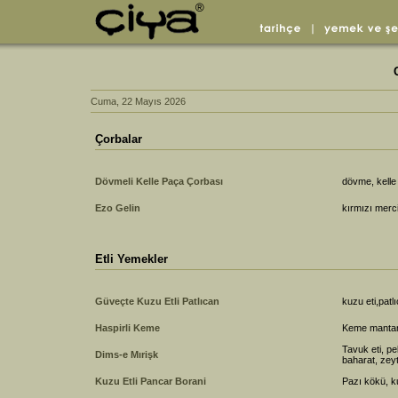
Cuma, 22 Mayıs 2026
Çorbalar
Dövmeli Kelle Paça Çorbası
dövme, kelle 
Ezo Gelin
kırmızı merc
Etli Yemekler
Güveçte Kuzu Etli Patlıcan
kuzu eti,patl
Haspirli Keme
Keme mantarı,
Tavuk eti, p
Dims-e Mırişk
baharat, zey
Kuzu Etli Pancar Borani
Pazı kökü, ku