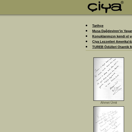
Tarihçe
Musa Dağdeviren'in Yaş
Konuklarımızın kendi el ya
Çiya Lezzetleri Amerika'd
TUREB Ödülleri Otantik M
Ahmet Ümit