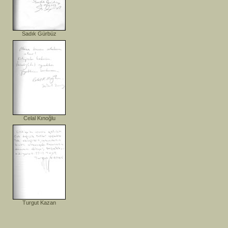
Sadık Gürbüz
Celal Kınoğlu
Turgut Kazan