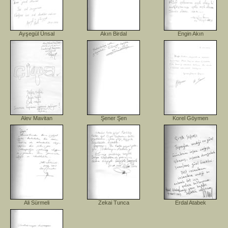
Ayşegül Ünsal
Akın Birdal
Engin Akın
Alev Mavitan
Şener Şen
Korel Göymen
Ali Sürmeli
Zekai Tunca
Erdal Atabek