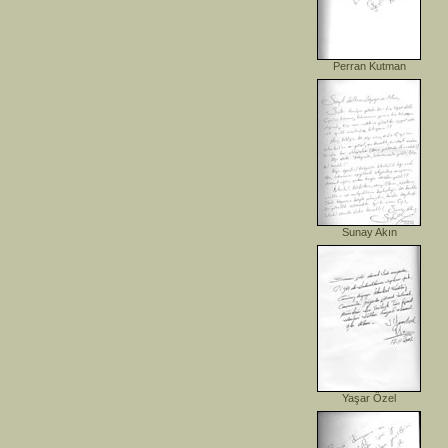
Perran Kutman
Sunay Akın
Yaşar Özel