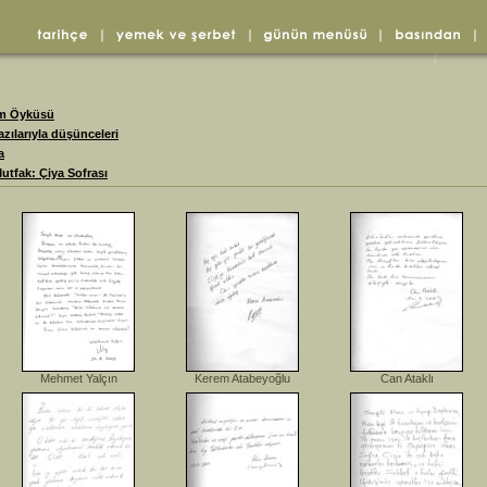
am Öyküsü
zılarıyla düşünceleri
a
utfak: Çiya Sofrası
Mehmet Yalçın
Kerem Atabeyoğlu
Can Ataklı