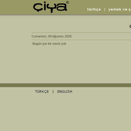
Cumartesi, 08 Ağustos 2026
Bugün için bir menü yok
riÅŸ
Jojobet GiriÅŸ
>Casibom GiriÅŸ
Casibom GÃ¼ncel GiriÅŸ