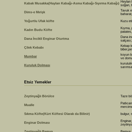
Heylan k
Kabak Musakka(Haylan Kabağı-Asma Kabağı-Sıyırma Kabağı)
soğan, 
Tavuk e
Dims-e Mırişk
baharat
Yoğurtlu Ufak köfte
Kuzu eti
Kıyma, 
Kadın Budu Köfte
patates,
Dana in
Dana İncikli Enginar Oturtma
salçası
Kebap k
Çilek Kebabı
biber,p
koyun ba
Mumbar
ve doma
kurutulm
Kuruluk Dolması
sarımsa
Etsiz Yemekler
Zeytinyağlı Börülce
Taze bö
Patlıcan
Mualle
mercime
Sıkma Köfte(Kürt Köftesi Olarak da Bilinir)
bulgur, 
Enginar,
Enginar Dolması
zeytiny
Zeytinyağlı Bamya
Bamya, 