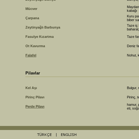
Maydano
Mücver
kabağı
Kuru pa
Çarpana
biber s
Taze iç
Zeytinyağlı Barbunya
baharat,
Fasulye Kızartma
Taze fa
Ot Kavurma
Deniz fa
Falafel
Nohut, 
Pilavlar
Kel Aşı
Bulgur,
Pirinç Pilavı
Pirinç, 
hamur, 
Perde Pilavı
eti, soğ