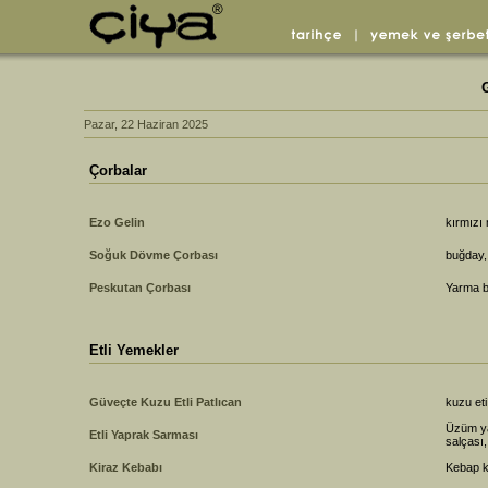
Pazar, 22 Haziran 2025
Çorbalar
Ezo Gelin
kırmızı
Soğuk Dövme Çorbası
buğday, 
Peskutan Çorbası
Yarma b
Etli Yemekler
Güveçte Kuzu Etli Patlıcan
kuzu eti
Üzüm ya
Etli Yaprak Sarması
salçası
Kiraz Kebabı
Kebap k