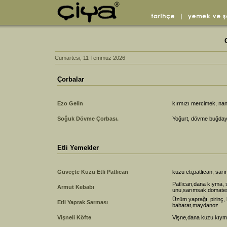
Cumartesi, 11 Temmuz 2026
Çorbalar
Ezo Gelin
kırmızı mercimek, nan
Soğuk Dövme Çorbası.
Yoğurt, dövme buğday, 
Etli Yemekler
Güveçte Kuzu Etli Patlıcan
kuzu eti,patlıcan, sar
Patlıcan,dana kıyma, 
Armut Kebabı
unu,sarımsak,domates
Üzüm yaprağı, pirinç,
Etli Yaprak Sarması
baharat,maydanoz
Vişneli Köfte
Vişne,dana kuzu kıym