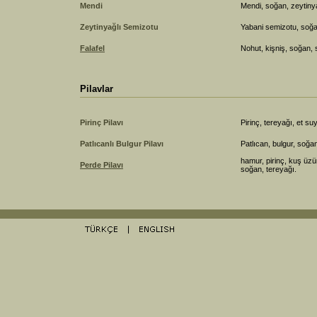
Mendi
Mendi, soğan, zeytiny
Zeytinyağlı Semizotu
Yabani semizotu, soğa
Falafel
Nohut, kişniş, soğan
Pilavlar
Pirinç Pilavı
Pirinç, tereyağı, et su
Patlıcanlı Bulgur Pilavı
Patlıcan, bulgur, soğa
hamur, pirinç, kuş üzü
Perde Pilavı
soğan, tereyağı.
riÅŸ
Jojobet GiriÅŸ
>Casibom GiriÅŸ
Casibom GÃ¼ncel GiriÅŸ