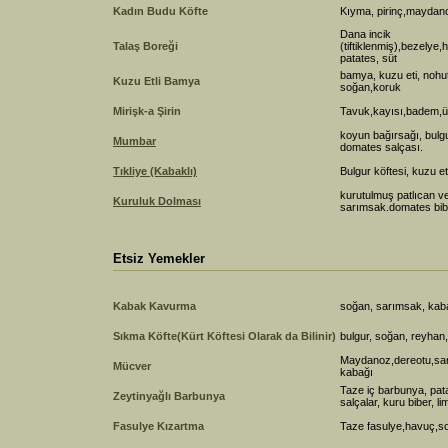
Kadın Budu Köfte
Kıyma, pirinç,maydano
Dana incik
Talaş Boreği
(tiftiklenmiş),bezely
patates, süt
bamya, kuzu eti, nohu
Kuzu Etli Bamya
soğan,koruk
Mirişk-a Şirin
Tavuk,kayısı,badem,ü
koyun bağırsağı, bulgu
Mumbar
domates salçası.
Tıkliye (Kabaklı)
Bulgur köftesi, kuzu e
kurutulmuş patlıcan ve
Kuruluk Dolması
sarımsak.domates bib
Etsiz Yemekler
Kabak Kavurma
soğan, sarımsak, kaba
Sıkma Köfte(Kürt Köftesi Olarak da Bilinir)
bulgur, soğan, reyhan,
Maydanoz,dereotu,sar
Mücver
kabağı
Taze iç barbunya, pat
Zeytinyağlı Barbunya
salçalar, kuru biber, l
Fasulye Kızartma
Taze fasulye,havuç,s