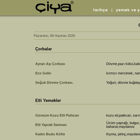
Pazartesi, 08 Haziran 2026
Çorbalar
Ayran Aşı Çorbası
Dövme,pazı kökü,kaba
Ezo Gelin
kırmızı mercimek, nan
Soğuk Dövme Çorbası.
Yoğurt, dövme buğday, 
Etli Yemekler
Güveçte Kuzu Etli Patlıcan
kuzu eti,patlıcan, sar
Üzüm yaprağı, bulgur,
Etli Yaprak Sarması
baharat,maydanoz
Kadın Budu Köfte
Kıyma, pirinç,maydano