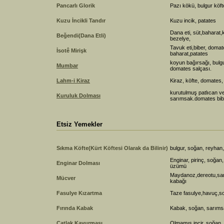
Pancarlı Glorik
Pazı kökü, bulgur köft
Kuzu İncikli Tandır
Kuzu incik, patates
Dana eti, süt,baharat
Beğendi(Dana Etli)
bezelye,
Tavuk eti,biber, domat
İsotê Mirişk
baharat,patates
koyun bağırsağı, bulgu
Mumbar
domates salçası.
Lahm-i Kiraz
Kiraz, köfte, domates,
kurutulmuş patlıcan ve
Kuruluk Dolması
sarımsak.domates bib
Etsiz Yemekler
Sıkma Köfte(Kürt Köftesi Olarak da Bilinir)
bulgur, soğan, reyhan,
Enginar, pirinç, soğan,
Enginar Dolması
üzümü
Maydanoz,dereotu,sar
Mücver
kabağı
Fasulye Kızartma
Taze fasulye,havuç,s
Fırında Kabak
Kabak, soğan, sarımsa
Çatlak Kavurması
Olmamış incir, soğan, 